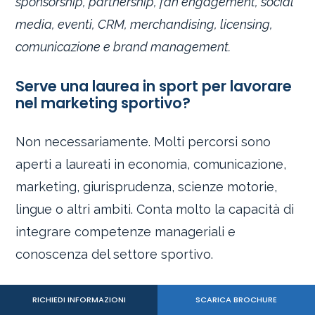
sponsorship, partnership, fan engagement, social
media, eventi, CRM, merchandising, licensing,
comunicazione e brand management.
Serve una laurea in sport per lavorare
nel marketing sportivo?
Non necessariamente. Molti percorsi sono
aperti a laureati in economia, comunicazione,
marketing, giurisprudenza, scienze motorie,
lingue o altri ambiti. Conta molto la capacità di
integrare competenze manageriali e
conoscenza del settore sportivo.
Un master garantisce un lavoro nello
RICHIEDI INFORMAZIONI
SCARICA BROCHURE
sport?