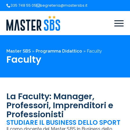
335 748 55 05
segreteria@mastersbs.it
Master SBS
»
Programma Didattico
»
Faculty
Faculty
La Faculty: Manager,
Professori, Imprenditori e
Professionisti
STUDIARE IL BUSINESS DELLO SPORT
Il corpo docente del Master SBS in Business dello