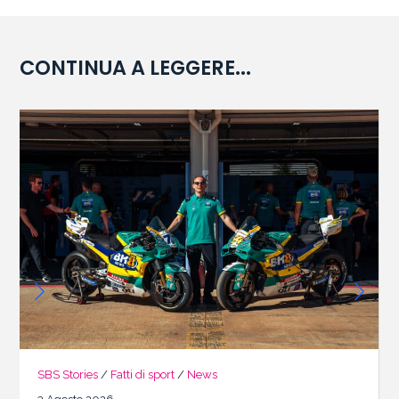
CONTINUA A LEGGERE...
SBS Stories
/
Fatti di sport
/
News