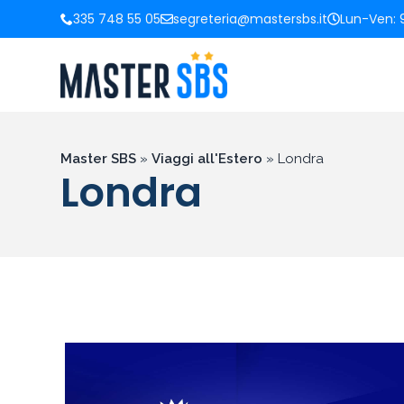
335 748 55 05
segreteria@mastersbs.it
Lun-Ven: 9
Master SBS
»
Viaggi all'Estero
»
Londra
Londra