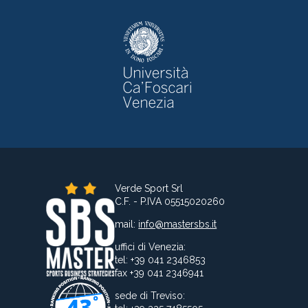
Verde Sport Srl
C.F. - P.IVA 05515020260
mail:
info@mastersbs.it
uffici di Venezia:
tel: +39 041 2346853
fax +39 041 2346941
sede di Treviso: