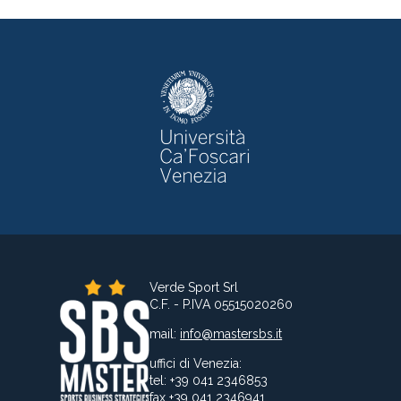
Verde Sport Srl
C.F. - P.IVA 05515020260
mail:
info@mastersbs.it
uffici di Venezia:
tel: +39 041 2346853
fax +39 041 2346941