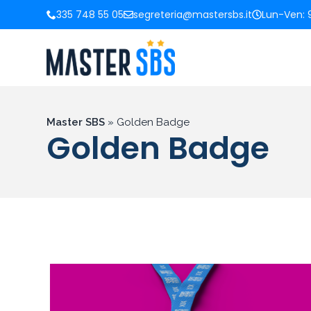
335 748 55 05
segreteria@mastersbs.it
Lun-Ven: 9
Master SBS
»
Golden Badge
Golden Badge