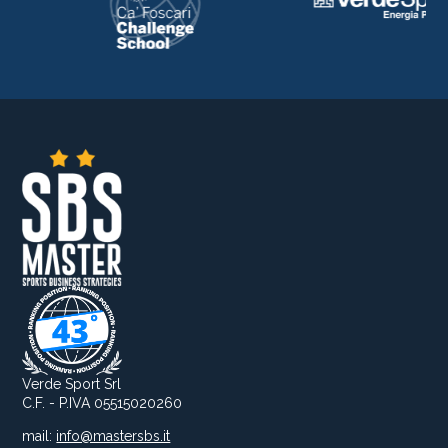
Verde Sport Srl
C.F. - P.IVA 05515020260
mail:
info@mastersbs.it