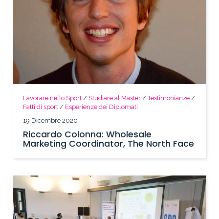
Lavorare nello Sport
/
Studiare al Master
/
Testimonianze
/
Fatti di sport
/
Esperienze dei Diplomati
19 Dicembre 2020
Riccardo Colonna: Wholesale
Marketing Coordinator, The North Face