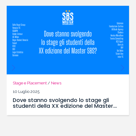
acement
/
News
Career Day
/
2025
25 Febbraio 2
anno svolgendo lo stage gli
39 Aziend
i della XX edizione del Master
del Maste