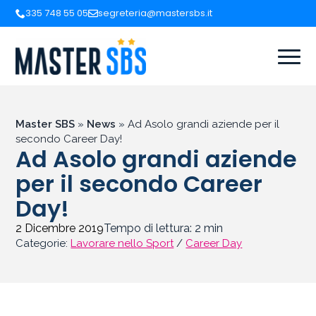
335 748 55 05
segreteria@mastersbs.it
Master SBS
»
News
»
Ad Asolo grandi aziende per il
secondo Career Day!
Ad Asolo grandi aziende
per il secondo Career
Day!
2 Dicembre 2019
Tempo di lettura:
2
min
Categorie:
Lavorare nello Sport
/
Career Day