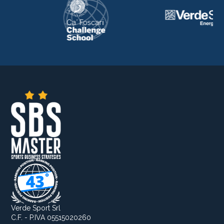
Verde Sport Srl
C.F. - P.IVA 05515020260