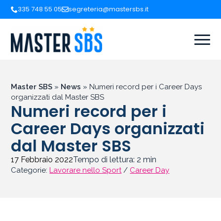
335 748 55 05
segreteria@mastersbs.it
Master SBS
»
News
»
Numeri record per i Career Days
organizzati dal Master SBS
Numeri record per i
Career Days organizzati
dal Master SBS
17 Febbraio 2022
Tempo di lettura:
2
min
Categorie:
Lavorare nello Sport
/
Career Day