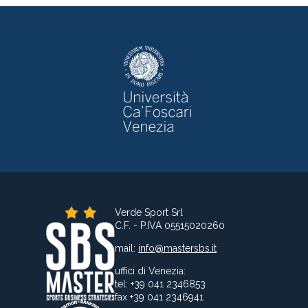
Verde Sport Srl
C.F. - P.IVA 05515020260
mail:
info@mastersbs.it
uffici di Venezia:
tel: +39 041 2346853
fax +39 041 2346941