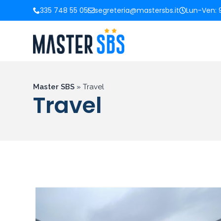
335 748 55 05
segreteria@mastersbs.it
Lun-Ven: 9
Master SBS
»
Travel
Travel