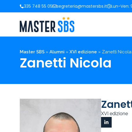
335 748 55 05
segreteria@mastersbs.it
Lun-Ven: 9
Master SBS
»
Alumni
»
XVI edizione
»
Zanetti Nicola
Zanetti Nicola
Zanett
XVI edizione