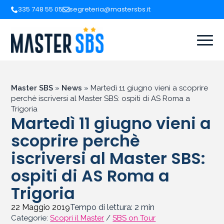
335 748 55 05
segreteria@mastersbs.it
Master SBS
»
News
»
Martedì 11 giugno vieni a scoprire
perchè iscriversi al Master SBS: ospiti di AS Roma a
Trigoria
Martedì 11 giugno vieni a
scoprire perchè
iscriversi al Master SBS:
ospiti di AS Roma a
Trigoria
22 Maggio 2019
Tempo di lettura:
2
min
Categorie:
Scopri il Master
/
SBS on Tour