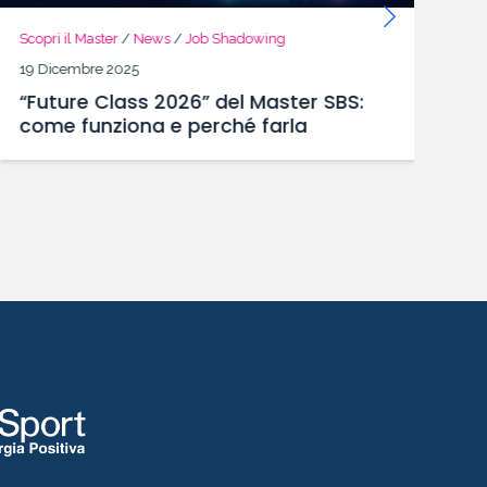
Scopri il Master
/
News
/
Job Shadowing
St
19 Dicembre 2025
12
“Future Class 2026” del Master SBS:
J
come funziona e perché farla