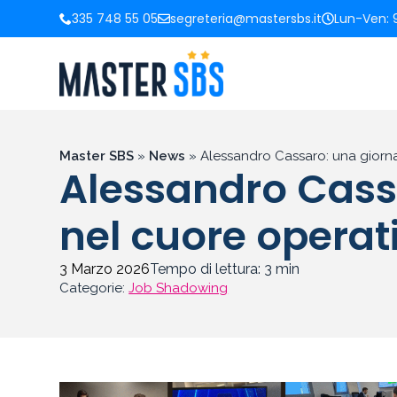
335 748 55 05
segreteria@mastersbs.it
Lun-Ven: 9
Master SBS
»
News
»
Alessandro Cassaro: una giorna
Alessandro Cass
nel cuore operati
3 Marzo 2026
Tempo di lettura:
3
min
Categorie:
Job Shadowing