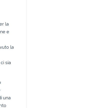
er la
one e
vuto la
ci sia
o
e
di una
nto