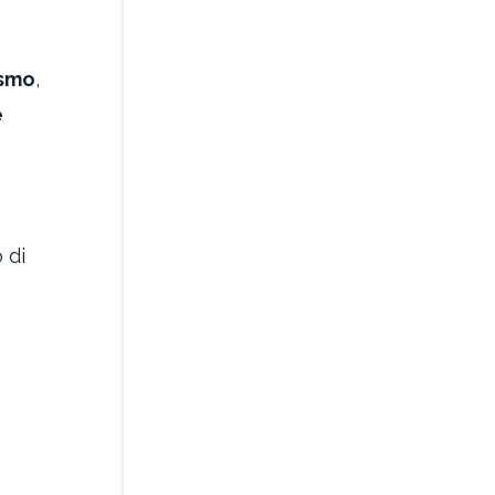
asmo
,
e
 di