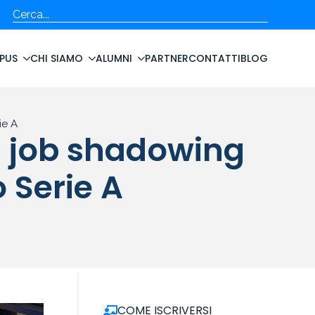
Cerca
PUS
CHI SIAMO
ALUMNI
PARTNER
CONTATTI
BLOG
ie A
i job shadowing
 Serie A
COME ISCRIVERSI