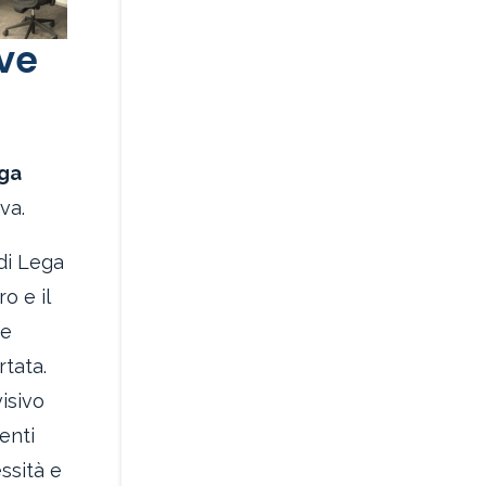
ive
ga
va.
 di Lega
o e il
re
rtata.
isivo
enti
ssità e