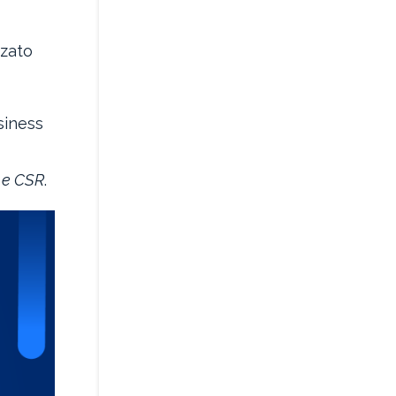
zzato
siness
à e CSR
.