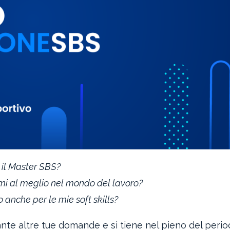
 il Master SBS?
i al meglio nel mondo del lavoro?
 anche per le mie soft skills?
nte altre tue domande e si tiene nel pieno del perio