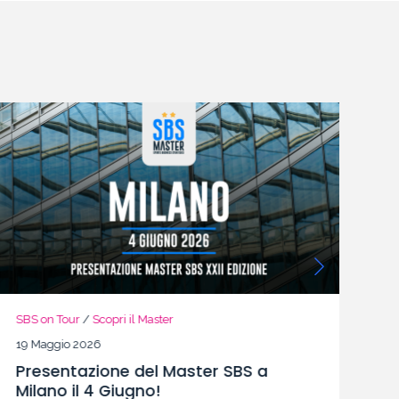
SBS on Tour
/
Scopri il Master
SB
19 Maggio 2026
13
Presentazione del Master SBS a
So
Milano il 4 Giugno!
e