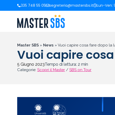
335 748 55 05
segreteria@mastersbs.it
Lun-Ven: 9
Master SBS
»
News
»
Vuoi capire cosa fare dopo la 
Vuoi capire cosa
5 Giugno 2023
Tempo di lettura:
2
min
Categorie:
Scopri il Master
/
SBS on Tour