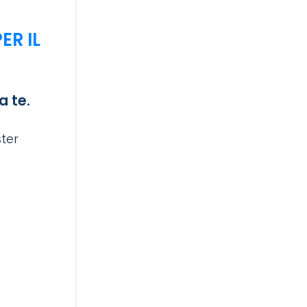
ER IL
a te.
ster