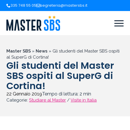
335 748 55 05
segreteria@mastersbs.it
Master SBS
»
News
»
Gli studenti del Master SBS ospiti
al SuperG di Cortina!
Gli studenti del Master
SBS ospiti al SuperG di
Cortina!
22 Gennaio 2019
Tempo di lettura:
2
min
Categorie:
Studiare al Master
/
Visite in Italia