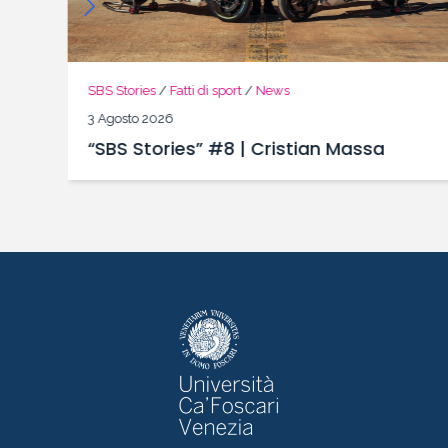
SBS Stories
/
Fatti di sport
/
News
3 Agosto 2026
“SBS Stories” #8 | Cristian Massa
 a
i!