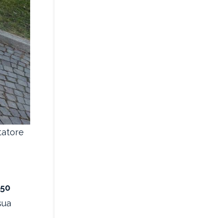
tatore
 50
sua