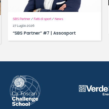
SBS Partner
/
Fatti di sport
/
News
27 Luglio 2026
“SBS Partner” #7 | Assosport