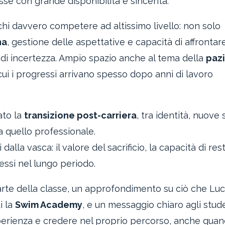
se con grande disponibilità e sincerità.
fichi davvero competere ad altissimo livello: non solo
na
, gestione delle aspettative e capacità di affrontar
asi di incertezza. Ampio spazio anche al tema della
paz
ui i progressi arrivano spesso dopo anni di lavoro
ato la
transizione post-carriera
, tra identità, nuove 
 quello professionale.
 dalla vasca: il valore del sacrificio, la capacità di res
tessi nel lungo periodo.
arte della classe, un approfondimento su ciò che Lu
i la
Swim Academy
, e un messaggio chiaro agli stude
perienza e credere nel proprio percorso, anche quan