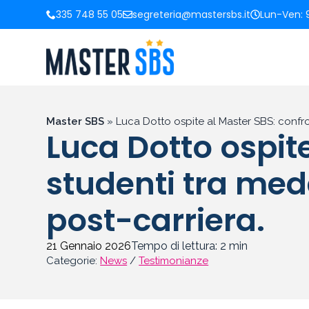
335 748 55 05
segreteria@mastersbs.it
Lun-Ven: 9
Master SBS
»
Luca Dotto ospite al Master SBS: confron
Luca Dotto ospite
studenti tra meda
post-carriera.
21 Gennaio 2026
Tempo di lettura:
2
min
Categorie:
News
/
Testimonianze