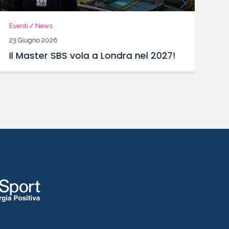
Eventi
/
News
N
23 Giugno 2026
22
Il Master SBS vola a Londra nel 2027!
“