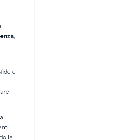
e
ienza
,
sfide e
tare
ca
nti:
do la