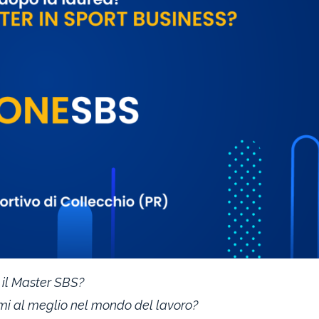
 il Master SBS?
i al meglio nel mondo del lavoro?