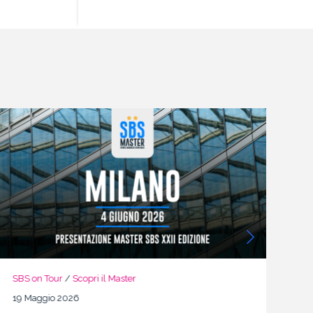
SBS on Tour
/
Scopri il Master
SB
19 Maggio 2026
13