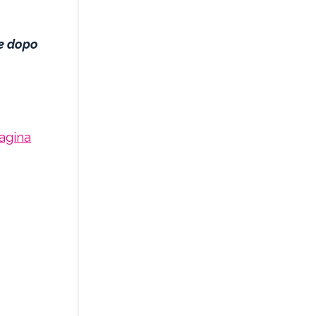
e dopo
agina