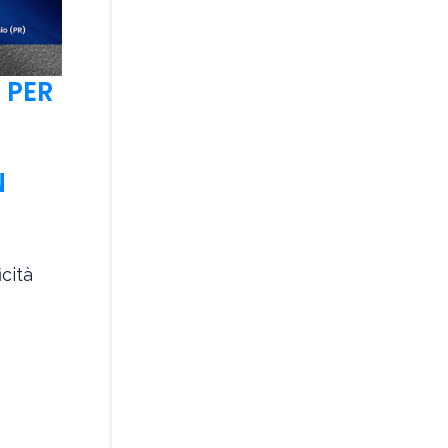
 PER
N
icità