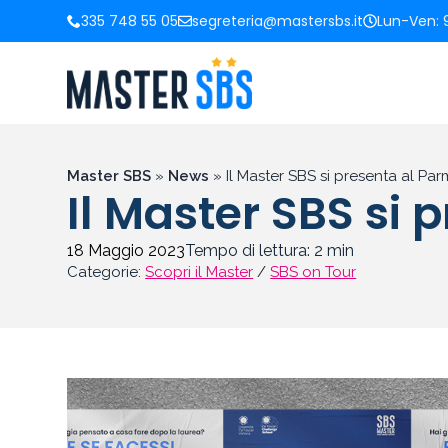
335 748 55 05
segreteria@mastersbs.it
Lun-Ven: 9
Master SBS
»
News
»
Il Master SBS si presenta al Pa
Il Master SBS si 
18 Maggio 2023
Tempo di lettura:
2
min
Categorie:
Scopri il Master
/
SBS on Tour