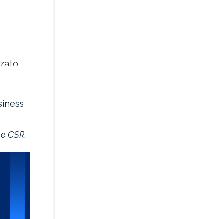
zzato
siness
à e CSR
.