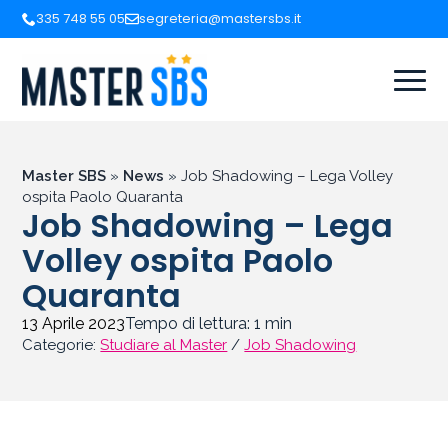
335 748 55 05
segreteria@mastersbs.it
Master SBS
»
News
»
Job Shadowing – Lega Volley
ospita Paolo Quaranta
Job Shadowing – Lega
Volley ospita Paolo
Quaranta
13 Aprile 2023
Tempo di lettura:
1
min
Categorie:
Studiare al Master
/
Job Shadowing