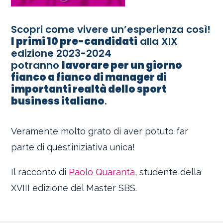
Scopri come vivere un’esperienza così!
I primi 10 pre-candidati
alla XIX
edizione 2023-2024
potranno
lavorare per un giorno
fianco a fianco di manager di
importanti realtà dello sport
business italiano
.
Veramente molto grato di aver potuto far
parte di quest’iniziativa unica!
Il racconto di
Paolo Quaranta
, studente della
XVIII edizione del Master SBS.