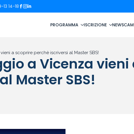
-13 14-18
PROGRAMMA
ISCRIZIONE
NEWS
CAM
ieni a scoprire perchè iscriversi al Master SBS!
gio a Vicenza vieni 
 al Master SBS!