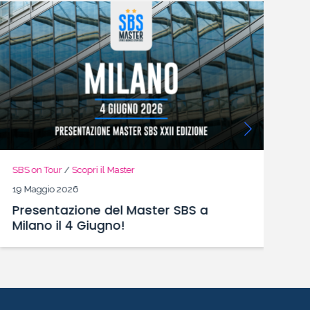
SBS on Tour
/
Scopri il Master
SB
19 Maggio 2026
13
Presentazione del Master SBS a
So
Milano il 4 Giugno!
e