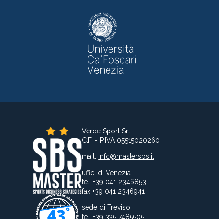
Verde Sport Srl
C.F. - P.IVA 05515020260
mail:
info@mastersbs.it
uffici di Venezia:
tel: +39 041 2346853
fax +39 041 2346941
sede di Treviso:
tel: +39 335 7485505