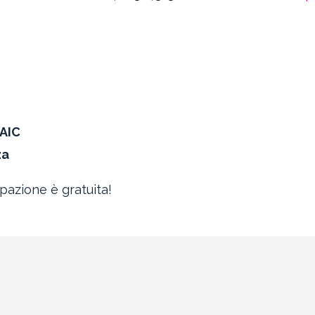
 AIC
za
ipazione è gratuita!