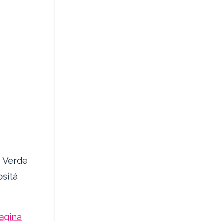
 Verde
osità
agina