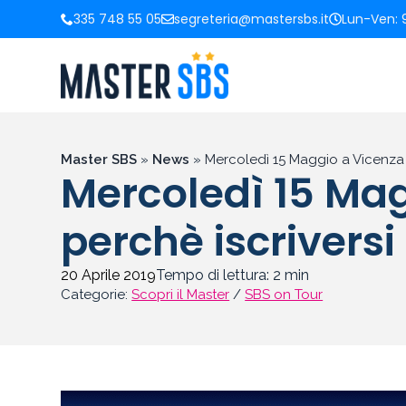
335 748 55 05
segreteria@mastersbs.it
Lun-Ven: 9
Master SBS
»
News
»
Mercoledì 15 Maggio a Vicenza v
Mercoledì 15 Mag
perchè iscriversi
20 Aprile 2019
Tempo di lettura:
2
min
Categorie:
Scopri il Master
/
SBS on Tour