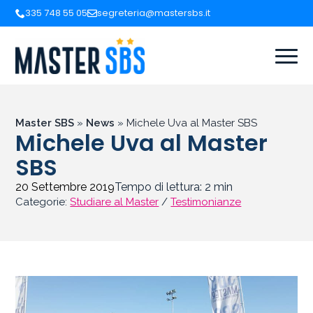
335 748 55 05
segreteria@mastersbs.it
Master SBS
»
News
»
Michele Uva al Master SBS
Michele Uva al Master
SBS
20 Settembre 2019
Tempo di lettura:
2
min
Categorie:
Studiare al Master
/
Testimonianze