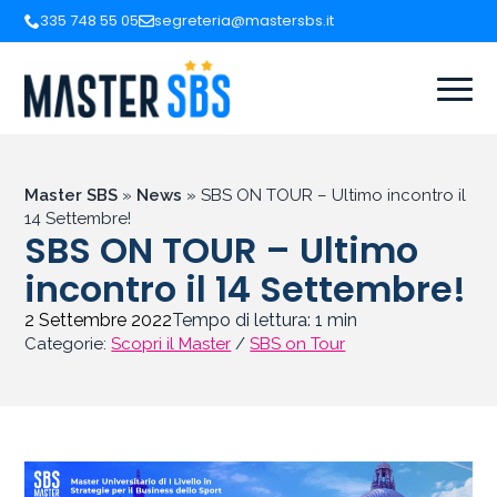
335 748 55 05
segreteria@mastersbs.it
Master SBS
»
News
»
SBS ON TOUR – Ultimo incontro il
14 Settembre!
SBS ON TOUR – Ultimo
incontro il 14 Settembre!
2 Settembre 2022
Tempo di lettura:
1
min
Categorie:
Scopri il Master
/
SBS on Tour