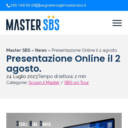
335 748 55 05
segreteria@mastersbs.it
Master SBS
»
News
»
Presentazione Online il 2 agosto.
Presentazione Online il 2
agosto.
24 Luglio 2023
Tempo di lettura:
2
min
Categorie:
Scopri il Master
/
SBS on Tour