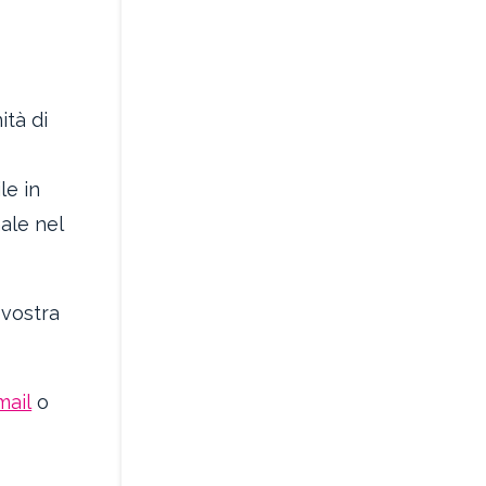
ità di
le in
ale nel
 vostra
mail
o