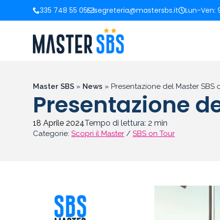
335 748 55 05
segreteria@mastersbs.it
Lun-Ven: 9
Master SBS
»
News
»
Presentazione del Master SBS o
Presentazione de
18 Aprile 2024
Tempo di lettura:
2
min
Categorie:
Scopri il Master
/
SBS on Tour