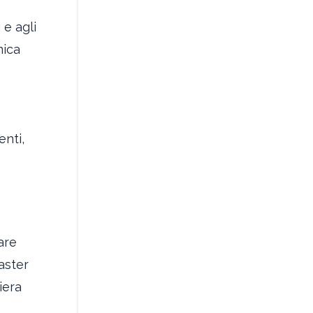
 e agli
mica
enti,
are
aster
iera