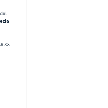
 del
nezia
la XX