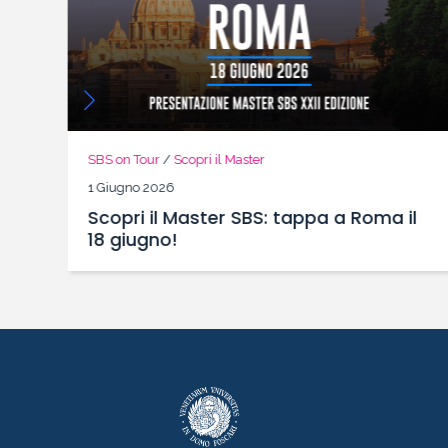
SBS on Tour
/
News
/
Scopri il Master
26 Maggio 2026
oma il
Presentazione Online 10 Giugno ore
14.30