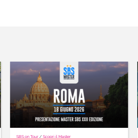
SBS on Tour
/
Scopri il Master