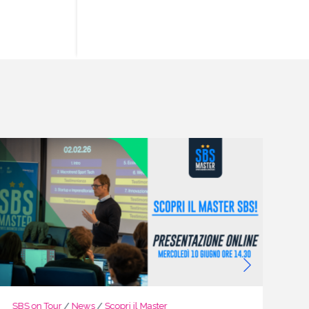
SBS on Tour
/
News
/
Scopri il Master
Sc