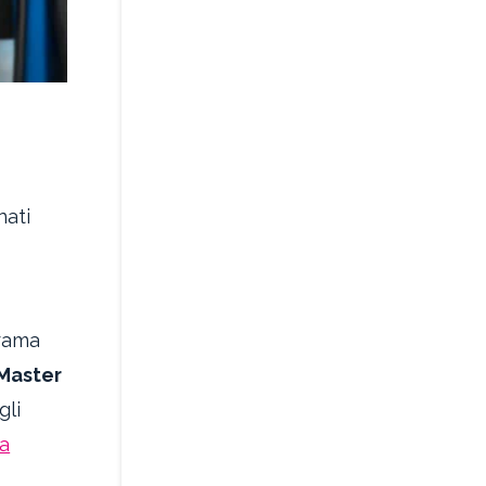
nati
orama
 Master
gli
na