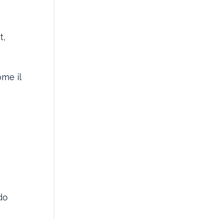
t,
ome il
do