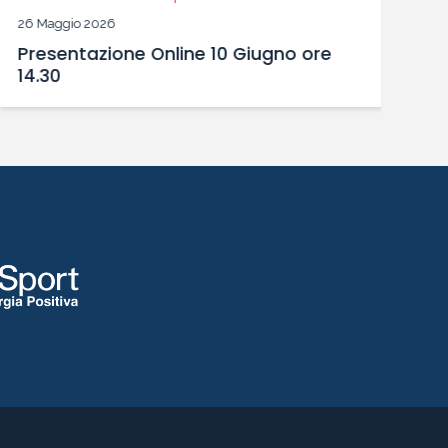
26 Maggio 2026
19
Presentazione Online 10 Giugno ore
P
14.30
M