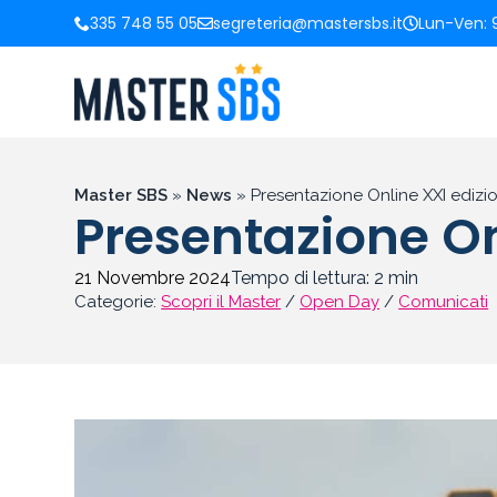
335 748 55 05
segreteria@mastersbs.it
Lun-Ven: 9
Master SBS
»
News
»
Presentazione Online XXI edizi
Presentazione On
21 Novembre 2024
Tempo di lettura:
2
min
Categorie:
Scopri il Master
/
Open Day
/
Comunicati