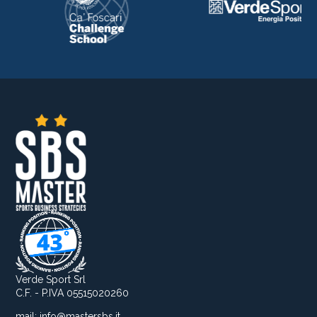
Verde Sport Srl
C.F. - P.IVA 05515020260
mail:
info@mastersbs.it