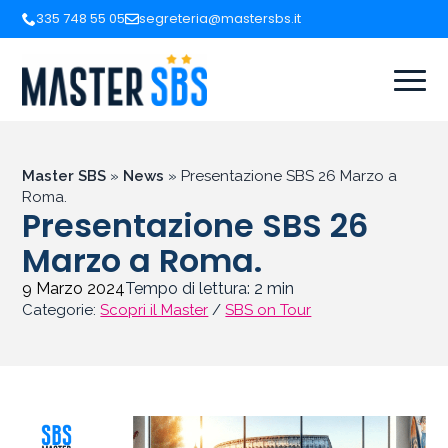
335 748 55 05
segreteria@mastersbs.it
Master SBS
»
News
»
Presentazione SBS 26 Marzo a
Roma.
Presentazione SBS 26
Marzo a Roma.
9 Marzo 2024
Tempo di lettura:
2
min
Categorie:
Scopri il Master
/
SBS on Tour