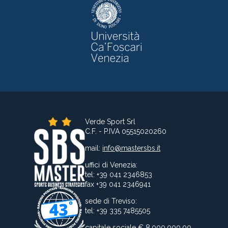
Verde Sport Srl
C.F. - P.IVA 05515020260
mail:
info@mastersbs.it
uffici di Venezia:
tel: +39 041 2346853
fax +39 041 2346941
sede di Treviso:
tel: +39 335 7485505
capitale sociale € 8.000.000,00