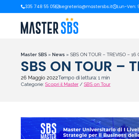
335 748 55 05
segreteria@mastersbs.it
Lun-Ven: 9
Master SBS
»
News
»
SBS ON TOUR – TREVISO – 16
SBS ON TOUR – T
26 Maggio 2022
Tempo di lettura:
1
min
Categorie:
Scopri il Master
/
SBS on Tour