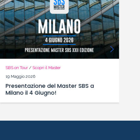
SBS on Tour
/
Scopri il Master
SB
19 Maggio 2026
13
Presentazione del Master SBS a
So
Milano il 4 Giugno!
e