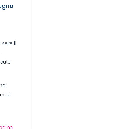
iugno
 sarà il
l
 aule
nel
tampa
agina