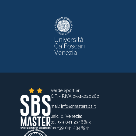
Verde Sport Srl
C.F. - P.IVA 05515020260
mail:
info@mastersbs.it
uffici di Venezia:
tel: +39 041 2346853
fax +39 041 2346941