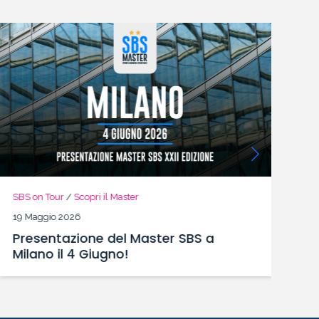
SBS on Tour
/
Scopri il Master
SB
19 Maggio 2026
13
Presentazione del Master SBS a
So
Milano il 4 Giugno!
e