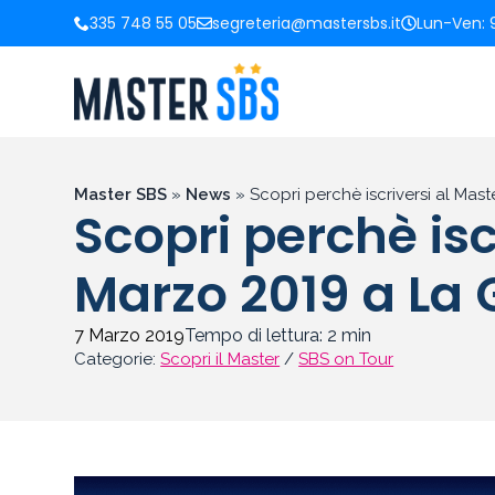
335 748 55 05
segreteria@mastersbs.it
Lun-Ven: 9
Master SBS
»
News
»
Scopri perchè iscriversi al Mas
Scopri perchè isc
Marzo 2019 a La 
7 Marzo 2019
Tempo di lettura:
2
min
Categorie:
Scopri il Master
/
SBS on Tour