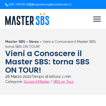
335 748 55 05
segreteria@mastersbs.it
Master SBS
»
News
»
Vieni a Conoscere il Master SBS:
torna SBS ON TOUR!
Vieni a Conoscere il
Master SBS: torna SBS
ON TOUR!
28 Marzo 2022
Tempo di lettura:
1
min
Categorie:
Scopri il Master
/
SBS on Tour