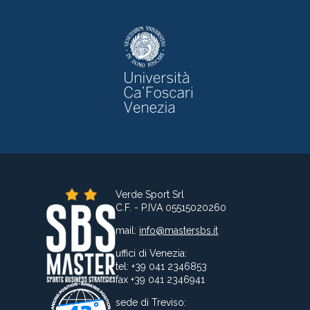
Verde Sport Srl
C.F. - P.IVA 05515020260
mail:
info@mastersbs.it
uffici di Venezia:
tel: +39 041 2346853
fax +39 041 2346941
sede di Treviso: