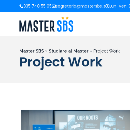
335 748 55 05
segreteria@mastersbs.it
Lun-Ven: 9
Master SBS
»
Studiare al Master
»
Project Work
Project Work