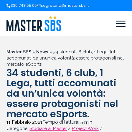
335 748 55 05
segreteria@mastersbs.it
Master SBS
»
News
»
34 studenti, 6 club, 1 Lega, tutti
accomunati da un’unica volontà: essere protagonisti nel
mercato eSports.
34 studenti, 6 club, 1
Lega, tutti accomunati
da un’unica volontà:
essere protagonisti nel
mercato eSports.
11 Febbraio 2021
Tempo di lettura:
5
min
Categorie:
Studiare al Master
/
Project Work
/