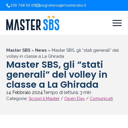
335 748 55 05
segreteria@mastersbs.it
Master SBS
»
News
»
Master SBS, gli “stati generali” del
volley in classe a La Ghirada
Master SBS, gli “stati
generali” del volley in
classe a La Ghirada
14 Febbraio 2024
Tempo di lettura:
3
min
Categorie:
Scopri il Master
/
Open Day
/
Comunicati