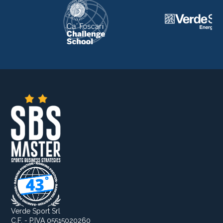
Verde Sport Srl
C.F. - P.IVA 05515020260