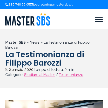
335 748 55 05
segreteria@mastersbs.it
Master SBS
»
News
»
La Testimonianza di Filippo
Barozzi
La Testimonianza di
Filippo Barozzi
8 Gennaio 2020
Tempo di lettura:
2
min
Categorie:
Studiare al Master
/
Testimonianze