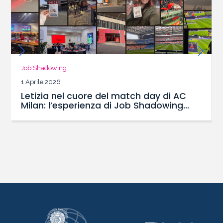
Job Shadowing
3 Marzo 2026
e del match day di AC
Alessandro Cassar
nza di Job Shadowing
shadowing nel cuo
S
Lega Calcio Serie 