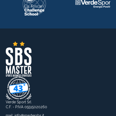
Verde Sport Srl
C.F. - P.IVA 05515020260
mail:
info@mastersbs.it