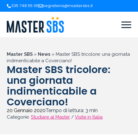
335 748 55 05
segreteria@mastersbs.it
Master SBS
»
News
»
Master SBS tricolore: una giornata
indimenticabile a Coverciano!
Master SBS tricolore:
una giornata
indimenticabile a
Coverciano!
20 Gennaio 2020
Tempo di lettura:
3
min
Categorie:
Studiare al Master
/
Visite in Italia