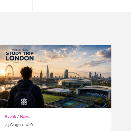
Eventi
/
News
N
23 Giugno 2026
22