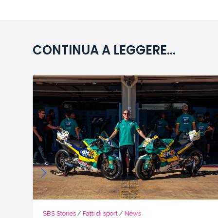
CONTINUA A LEGGERE...
SBS Stories
/
Fatti di sport
/
News