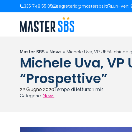
335 748 55 05
segreteria@mastersbs.it
Lun-Ven: 9
Master SBS
»
News
»
Michele Uva, VP UEFA, chiude gli
Michele Uva, VP U
“Prospettive”
22 Giugno 2020
Tempo di lettura:
1
min
Categorie:
News