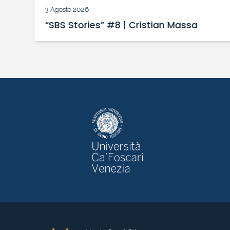
3 Agosto 2026
“SBS Stories” #8 | Cristian Massa
 a
i!