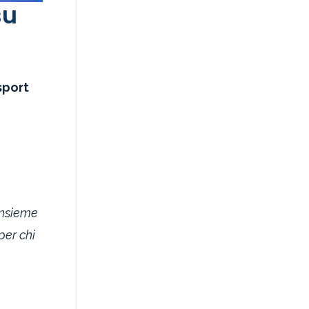
su
sport
 insieme
 per chi