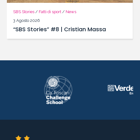
SBS Stories
/
Fatti di sport
/
News
3 Agosto 2026
“SBS Stories” #8 | Cristian Massa