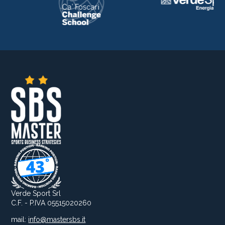
Verde Sport Srl
C.F. - P.IVA 05515020260
mail:
info@mastersbs.it