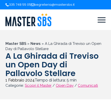
335 748 55 05
segreteria@mastersbs.it
Master SBS
»
News
»
A La Ghirada di Treviso un Open
Day di Pallavolo Stellare
A La Ghirada di Treviso
un Open Day di
Pallavolo Stellare
1 Febbraio 2024
Tempo di lettura:
5
min
Categorie:
Scopri il Master
/
Open Day
/
Comunicati