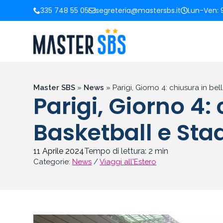
335 748 55 05
segreteria@mastersbs.it
Lun-Ven: 9
Master SBS
»
News
»
Parigi, Giorno 4: chiusura in be
Parigi, Giorno 4: 
Basketball e Sta
11 Aprile 2024
Tempo di lettura:
2
min
Categorie:
News
/
Viaggi all'Estero