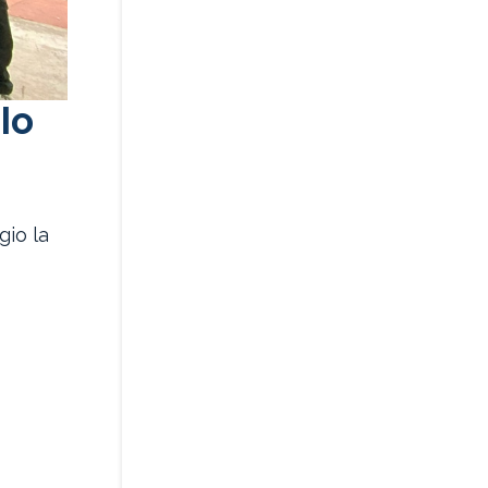
lo
gio la