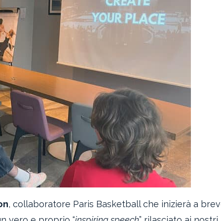
on
, collaboratore Paris Basketball che inizierà a bre
un vero e proprio “
inspiring speech
” rilasciato ai nostri