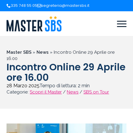
335 748 55 05
segreteria@mastersbs.it
Master SBS
»
News
»
Incontro Online 29 Aprile ore
16.00
Incontro Online 29 Aprile
ore 16.00
28 Marzo 2025
Tempo di lettura:
2
min
Categorie:
Scopri il Master
/
News
/
SBS on Tour