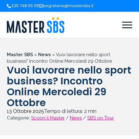
335 748 55 05
segreteria@mastersbs.it
Master SBS
»
News
»
Vuoi lavorare nello sport
business? Incontro Online Mercoledì 29 Ottobre
Vuoi lavorare nello sport
business? Incontro
Online Mercoledì 29
Ottobre
13 Ottobre 2025
Tempo di lettura:
2
min
Categorie:
Scopri il Master
/
News
/
SBS on Tour