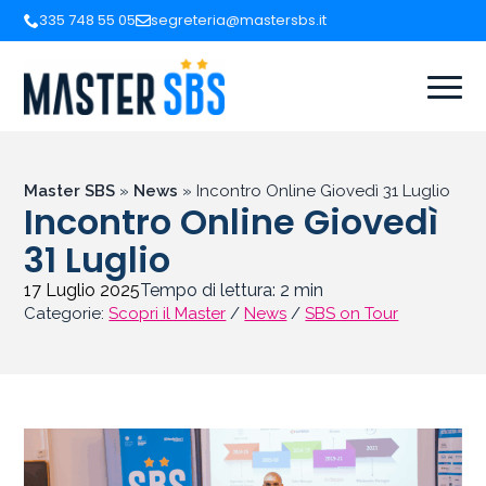
335 748 55 05
segreteria@mastersbs.it
Master SBS
»
News
»
Incontro Online Giovedì 31 Luglio
Incontro Online Giovedì
31 Luglio
17 Luglio 2025
Tempo di lettura:
2
min
Categorie:
Scopri il Master
/
News
/
SBS on Tour