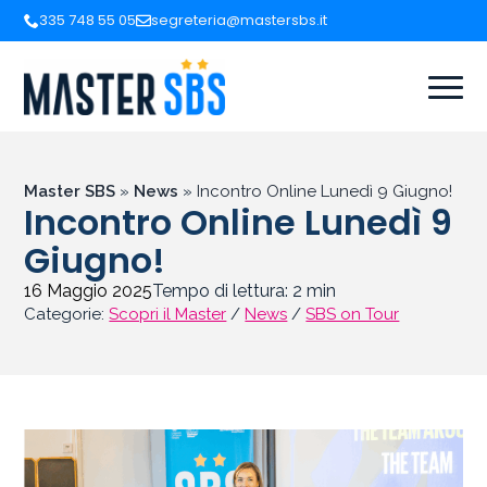
335 748 55 05
segreteria@mastersbs.it
Master SBS
»
News
»
Incontro Online Lunedì 9 Giugno!
Incontro Online Lunedì 9
Giugno!
16 Maggio 2025
Tempo di lettura:
2
min
Categorie:
Scopri il Master
/
News
/
SBS on Tour