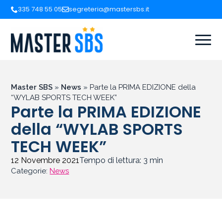
335 748 55 05
segreteria@mastersbs.it
Master SBS
»
News
»
Parte la PRIMA EDIZIONE della
“WYLAB SPORTS TECH WEEK”
Parte la PRIMA EDIZIONE
della “WYLAB SPORTS
TECH WEEK”
12 Novembre 2021
Tempo di lettura:
3
min
Categorie:
News