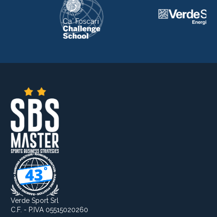
Verde Sport Srl
C.F. - P.IVA 05515020260