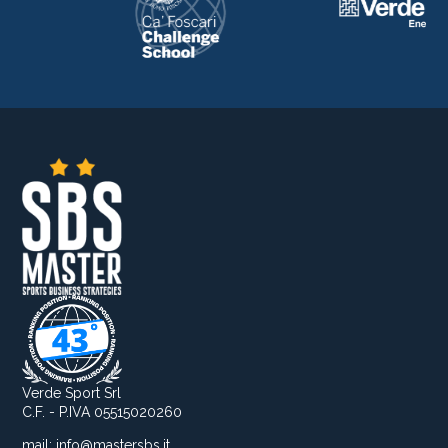
Verde Sport Srl
C.F. - P.IVA 05515020260
mail:
info@mastersbs.it