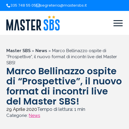
335 748 55 05
segreteria@mastersbs.it
Master SBS
»
News
»
Marco Bellinazzo ospite di
“Prospettive”, il nuovo format di incontri live del Master
SBS!
Marco Bellinazzo ospite
di “Prospettive”, il nuovo
format di incontri live
del Master SBS!
29 Aprile 2020
Tempo di lettura:
1
min
Categorie:
News