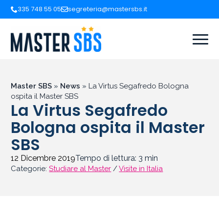
335 748 55 05
segreteria@mastersbs.it
Master SBS
»
News
»
La Virtus Segafredo Bologna
ospita il Master SBS
La Virtus Segafredo
Bologna ospita il Master
SBS
12 Dicembre 2019
Tempo di lettura:
3
min
Categorie:
Studiare al Master
/
Visite in Italia