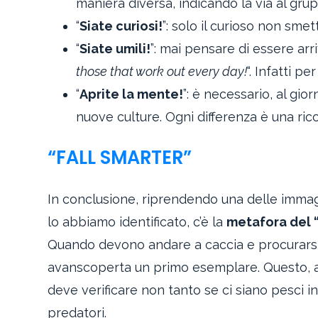
maniera diversa, indicando la via al gru
“
Siate curiosi!
”: solo il curioso non smet
“
Siate umili!
”: mai pensare di essere arri
those that work out every day!
“. Infatti p
“
Aprite la mente!
”: è necessario, al gio
nuove culture. Ogni differenza è una ric
“FALL SMARTER”
In conclusione, riprendendo una delle immagi
lo abbiamo identificato, c’è la
metafora del “
Quando devono andare a caccia e procurarsi 
avanscoperta un primo esemplare. Questo, a
deve verificare non tanto se ci siano pesci i
predatori.