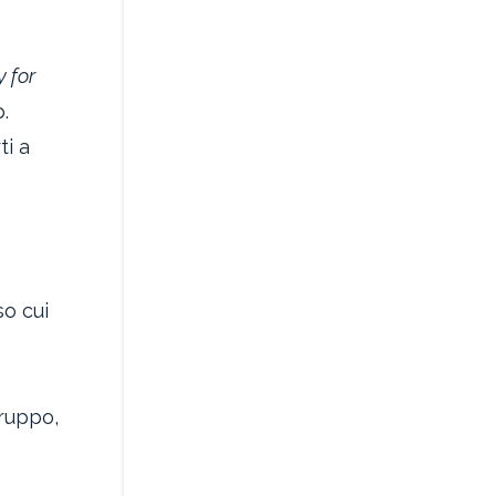
y for
p.
ti a
so cui
ruppo,