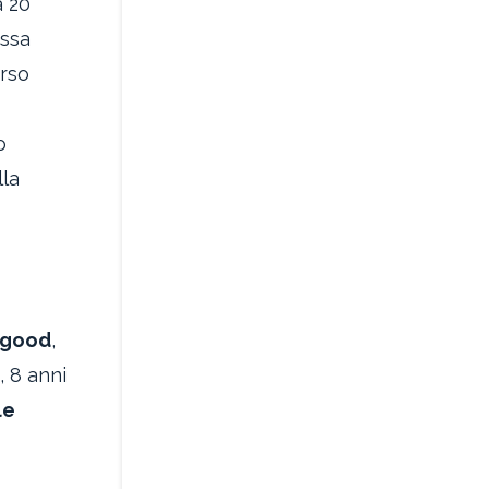
 20’
essa
orso
o
lla
 good
,
, 8 anni
le