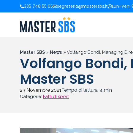
335 748 55 05
segreteria@mastersbs.it
Lun-Ven: 9
Master SBS
»
News
»
Volfango Bondi, Managing Direct
Volfango Bondi, M
Master SBS
23 Novembre 2021
Tempo di lettura:
4
min
Categorie:
Fatti di sport