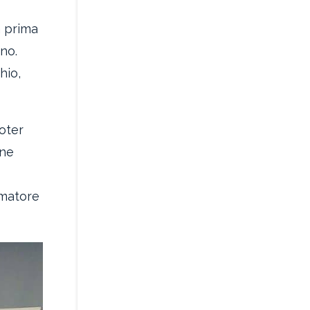
a prima
no.
hio,
poter
one
umatore