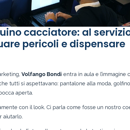
guino cacciatore: al servizi
uare pericoli e dispensare
arketing,
Volfango Bondi
entra in aula e l’immagine 
che tutti si aspettavano: pantalone alla moda, golfin
 bocca aperta.
ttamente con il look. Ci parla come fosse un nostro c
 aiutarlo.