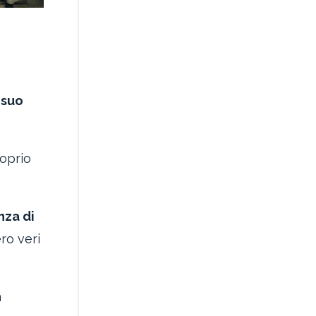
 suo
roprio
nza di
ro veri
n