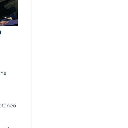
o
che
o
oetaneo