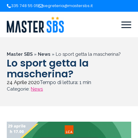
335 748 55 05
segreteria@mastersbs.it
Master SBS
»
News
»
Lo sport getta la mascherina?
Lo sport getta la
mascherina?
24 Aprile 2020
Tempo di lettura:
1
min
Categorie:
News