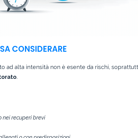
 COSA CONSIDERARE
o ad alta intensità non è esente da rischi, soprattu
torato
.
o nei recuperi brevi
llenati o con predisposizioni