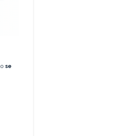
tto
se