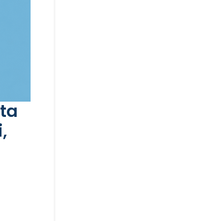
lta
,