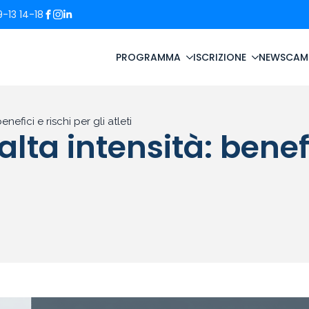
-13 14-18
PROGRAMMA
ISCRIZIONE
NEWS
CAM
nefici e rischi per gli atleti
ta intensità: benefic