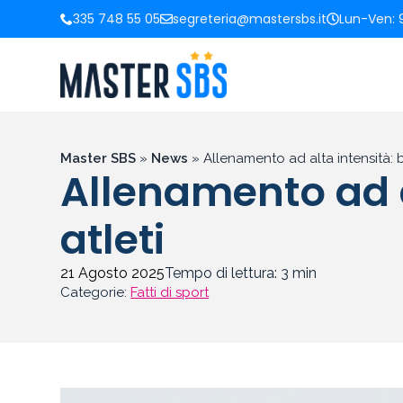
335 748 55 05
segreteria@mastersbs.it
Lun-Ven: 9
Master SBS
»
News
»
Allenamento ad alta intensità: be
Allenamento ad al
atleti
21 Agosto 2025
Tempo di lettura:
3
min
Categorie:
Fatti di sport