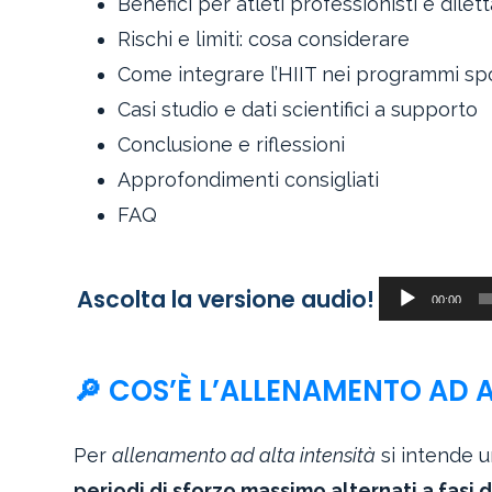
Benefici per atleti professionisti e dilett
Rischi e limiti: cosa considerare
Come integrare l’HIIT nei programmi spo
Casi studio e dati scientifici a supporto
Conclusione e riflessioni
Approfondimenti consigliati
FAQ
Audio
Ascolta la versione audio!
00:00
Player
🔎 COS’È L’ALLENAMENTO AD A
Per
allenamento ad alta intensità
si intende u
periodi di sforzo massimo alternati a fasi 