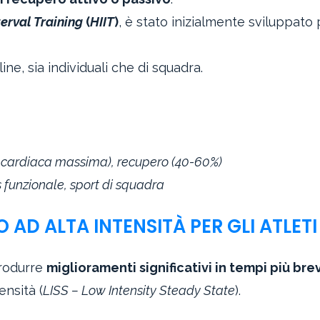
aumentare
terval Training
(
HIIT
)
, è stato inizialmente sviluppato
o
diminuire
ne, sia individuali che di squadra.
il
volume.
za cardiaca massima), recupero (40-60%)
ss funzionale, sport di squadra
 AD ALTA INTENSITÀ PER GLI ATLETI
produrre
miglioramenti significativi in tempi più brev
ensità (
LISS – Low Intensity Steady State
).