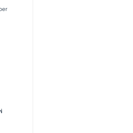
 per
i