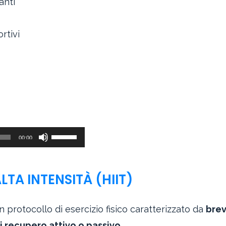
anti
rtivi
Usa
00:00
i
tasti
LTA INTENSITÀ (HIIT)
freccia
su/giù
n protocollo di esercizio fisico caratterizzato da
brev
per
di recupero attivo o passivo
.