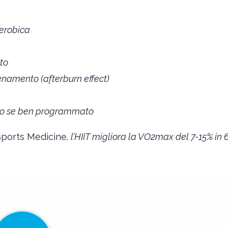
erobica
to
namento (afterburn effect)
nico se ben programmato
ports Medicine
, l’HIIT migliora la VO2max del 7-15% in 