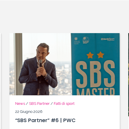
News
/
SBS Partner
/
Fatti di sport
22 Giugno 2026
“SBS Partner” #6 | PWC