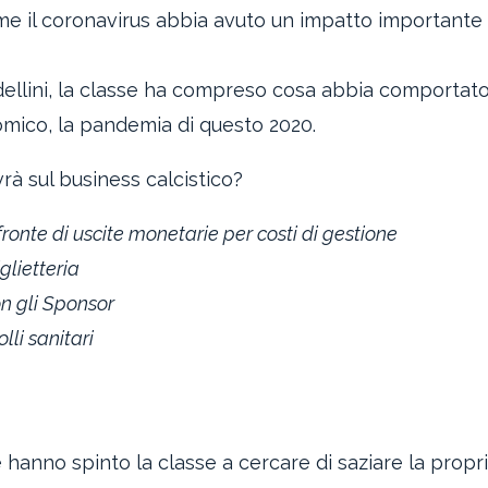
ome il coronavirus abbia avuto un impatto importante 
ondellini, la classe ha compreso cosa abbia comportat
omico, la pandemia di questo 2020.
vrà sul business calcistico?
 fronte di uscite monetarie per costi di gestione
glietteria
on gli Sponsor
li sanitari
te hanno spinto la classe a cercare di saziare la propr