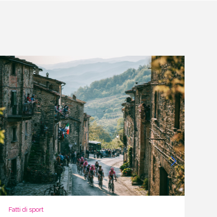
Fat
21
L
Fatti di sport
S