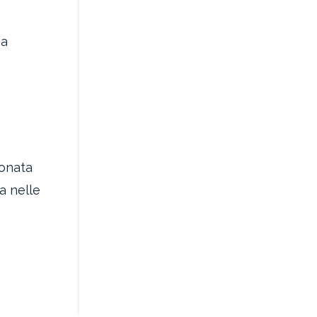
ma
ionata
a nelle