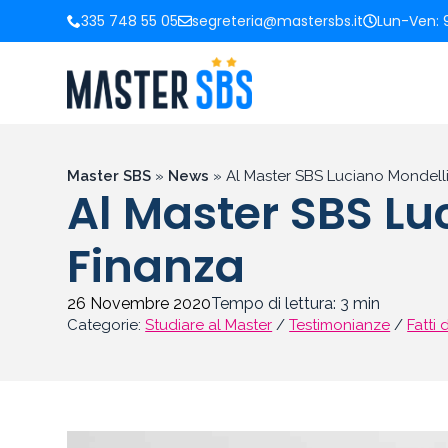
335 748 55 05
segreteria@mastersbs.it
Lun-Ven: 9
Master SBS
»
News
»
Al Master SBS Luciano Mondellin
Al Master SBS Luc
Finanza
26 Novembre 2020
Tempo di lettura:
3
min
Categorie:
Studiare al Master
/
Testimonianze
/
Fatti 