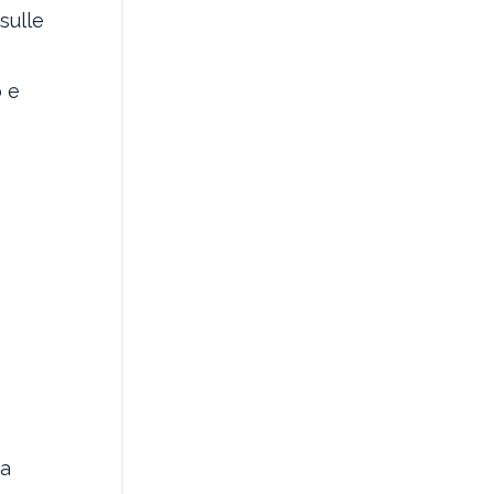
sulle
o e
ia