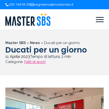
335 748 55 05
segreteria@mastersbs.it
Master SBS
»
News
»
Ducati per un giorno
Ducati per un giorno
11 Aprile 2023
Tempo di lettura:
2
min
Categorie:
Fatti di sport